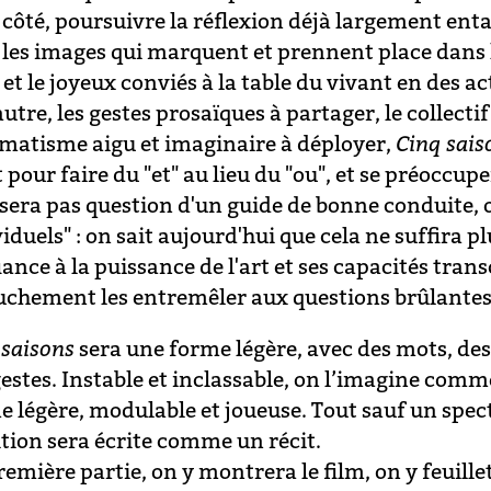
côté, poursuivre la réflexion déjà largement entamé
 les images qui marquent et prennent place dans l'
 et le joyeux conviés à la table du vivant en des
autre, les gestes prosaïques à partager, le collect
matisme aigu et imaginaire à déployer,
Cinq sais
t pour faire du "et" au lieu du "ou", et se préocc
 sera pas question d'un guide de bonne conduite, o
iduels" : on sait aujourd'hui que cela ne suffira plu
ance à la puissance de l'art et ses capacités tran
uchement les entremêler aux questions brûlantes
 saisons
sera une forme légère, avec des mots, des
gestes. Instable et inclassable, on l’imagine com
e légère, modulable et joueuse. Tout sauf un spec
ition sera écrite comme un récit.
emière partie, on y montrera le film, on y feuillett