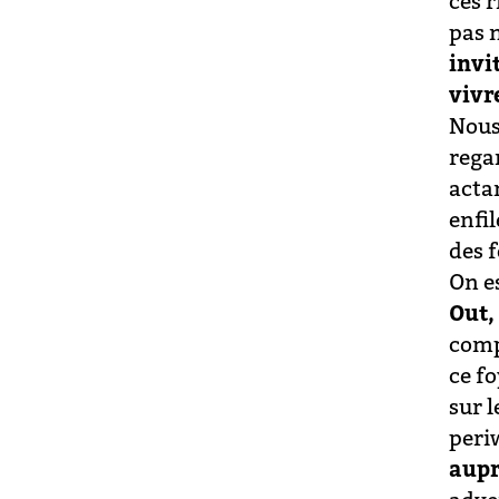
ces r
pas n
invi
vivr
Nous
rega
acta
enfi
des 
On e
Out,
comp
ce f
sur l
periw
aupr