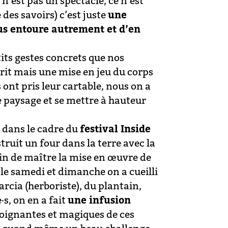
 n’est pas un spectacle, ce n’est
 des savoirs) c’est juste
une
us entoure autrement et d’en
its gestes concrets que nos
prit mais une mise en jeu du corps
ont pris leur cartable, nous on a
e paysage et se mettre à hauteur
, dans le cadre du
festival Inside
ruit un four dans la terre avec la
in de maître la mise en œuvre de
le samedi et dimanche on a cueilli
arcia (herboriste), du plantain,
·s, on en a fait
une infusion
 soignantes et magiques de ces