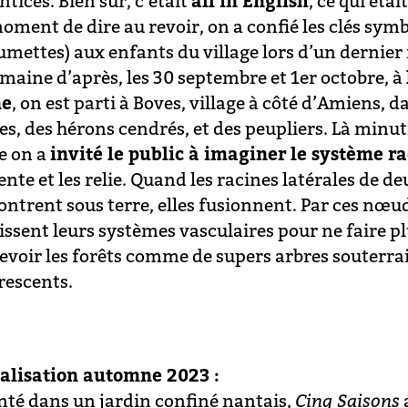
tices. Bien sûr, c’était
all in English
, ce qui ét
oment de dire au revoir, on a confié les clés symb
umettes) aux enfants du village lors d’un dernier 
emaine d’après, les 30 septembre et 1er octobre, à
ne
, on est parti à Boves, village à côté d’Amiens, d
es, des hérons cendrés, et des peupliers. Là minut
e on a
invité le public à imaginer le système ra
nte et les relie. Quand les racines latérales de d
ontrent sous terre, elles fusionnent. Par ces nœud
issent leurs systèmes vasculaires pour ne faire pl
evoir les forêts comme de supers arbres souterrai
rescents.
alisation automne 2023 :
nté dans un jardin confiné nantais,
Cinq Saisons
a