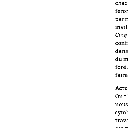
chaq
feron
parmi
invi
Cinq
conf
dans 
du m
forêt
fair
Actu
On t
nous 
symb
trav