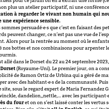
ituels pour ce jardin on en a extrait une forme (ce
on plus un atelier participatif, ni une conférence
tation à regarder le vivant non humain qui no
e une expérience sensible.
 sommes persuadé·e·s que c’est en faisant des pet
rds peuvent changer, ce n’est pas une vue de l’es
nt. Alors pour la rentrée au moment où le enfants 
lé nos bottes et nos combinaisons pour arpenter l
fourmis.
st allé dans le Dorset du 22 au 24 septembre 2023
 Dorset
(Royaume-Uni). Le premier jour, on a const
licité de Ramon Ortiz de Urbina qui a géré de ma
oyer avec des habitant·e·s de la communauté. Puis 
e site, sous le regard expert de Maria Fernandez G
inckle, dandelion,,nettle,… avec les participant·e
ès du four
et on on s’est laissé conter les vertus