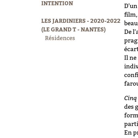
INTENTION
D'un 
film,
LES JARDINIERS - 2020-2022
beau
(LE GRAND T - NANTES)
De l'
Résidences
prag
écar
Il ne
indiv
confi
faro
Cinq
des 
form
part
En pr