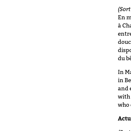
(Sort
En m
à Ch
entr
douc
disp
du bê
In M
in B
and 
with
who 
Actu