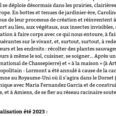
l se déploie désormais dans les prairies, clairière
ope. En bottes et tenues de jardinier·ère, Carolin
ous de leur processus de création et réinventent
rt au lieu, aux végétaux, aux insectes invisibles, 
tation à faire corps avec ce qui nous entoure, à f
érantes sur le vivant, et, surtout, surtout, à rede
urs et les endroits : récolter des plantes sauvag
eurs à même le sol, cuisiner, se soigner… Après un 
national de Chassepierre) et « à la maison » (à Art
opolitain - Lormont a été annulé à cause de la ca
mne au Royaume-Uni où il s’agira dans le Dorset (a
nique avec Maria Fernandez Garcia et de construi
e, et à Amiens, de se fier au réseau racinaire sout
alisation été 2023 :