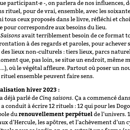
ue participant·e -, on parlera de nos influences, 
s rituel, pour de vrai, ensemble, avec les soixant
 tous ceux proposés dans le livre, réfléchi et cho
te pour correspondre aux besoins du lieu.
 Saisons
avait terriblement besoin de ce format to
rontation à des regards et paroles, pour achever 
des lieux non-culturels : tiers lieux, parcs nature
oment que, pas loin, se situe un endroit, même m
...), où le végétal affleure. Partout où poser un n
e rituel ensemble peuvent faire sens.
alisation hiver 2023 :
’a déjà parlé de
Cinq saisons
. Ça a commencé dans 
a conduit à écrire 12 rituels : 12 qui pour les Dog
ole du
renouvellement perpétuel
de l’univers. 
aux d’Hercule, les apôtres, et l’achèvement d’un