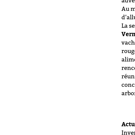
adven
Au m
d’all
La s
Ver
vach
roug
alime
renc
réun
conc
arbo
Actu
Inve