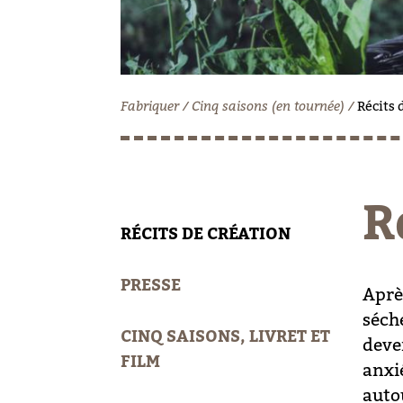
Fabriquer
Cinq saisons (en tournée)
Récits 
R
RÉCITS DE CRÉATION
PRESSE
Après
séch
CINQ SAISONS, LIVRET ET
deve
FILM
anxi
autou