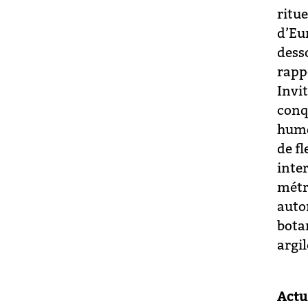
ritue
d’Eur
dess
rappo
Invi
conqu
hume
de fl
inter
métr
auto
bota
argil
Actu