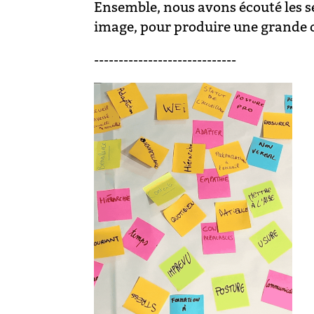
Ensemble, nous avons écouté les se
image, pour produire une grande œu
-----------------------------