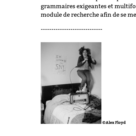
grammaires exigeantes et multifo
module de recherche afin de se mett
-----------------------------
©Alex Floyd