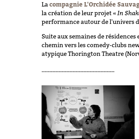
La
compagnie L'Orchidée Sauva
la création de leur projet «
In Shak
performance autour de l'univers
Suite aux semaines de résidences e
chemin vers les comedy-clubs new-y
atypique Thorington Theatre (Nor
-----------------------------------------------